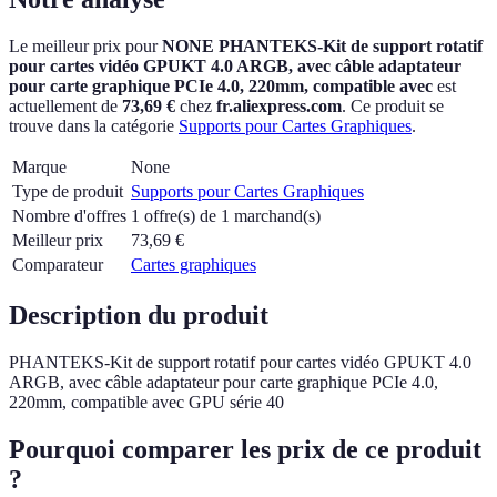
Le meilleur prix pour
NONE PHANTEKS-Kit de support rotatif
pour cartes vidéo GPUKT 4.0 ARGB, avec câble adaptateur
pour carte graphique PCIe 4.0, 220mm, compatible avec
est
actuellement
de
73,69 €
chez
fr.aliexpress.com
.
Ce produit se
trouve dans la catégorie
Supports pour Cartes Graphiques
.
Marque
None
Type de produit
Supports pour Cartes Graphiques
Nombre d'offres
1 offre(s) de 1 marchand(s)
Meilleur prix
73,69
€
Comparateur
Cartes graphiques
Description du produit
PHANTEKS-Kit de support rotatif pour cartes vidéo GPUKT 4.0
ARGB, avec câble adaptateur pour carte graphique PCIe 4.0,
220mm, compatible avec GPU série 40
Pourquoi comparer les prix de ce produit
?