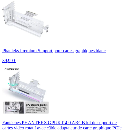
Phanteks Premium Support pour cartes graphiques blanc
89,99
€
Fantèches PHANTEKS GPUKT 4.0 ARGB kit de support de
cartes vidéo rotatif avec câble adaptateur de carte graphique PCIe