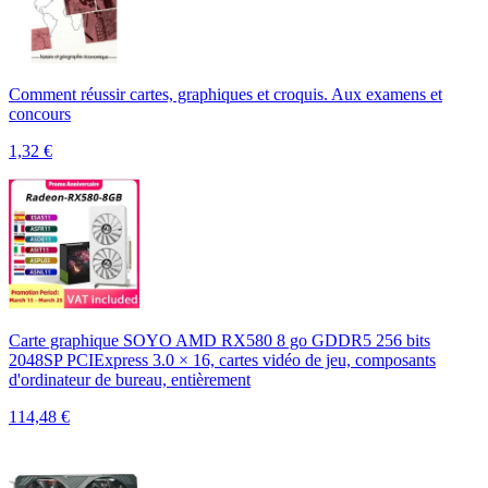
Comment réussir cartes, graphiques et croquis. Aux examens et
concours
1,32
€
Carte graphique SOYO AMD RX580 8 go GDDR5 256 bits
2048SP PCIExpress 3.0 × 16, cartes vidéo de jeu, composants
d'ordinateur de bureau, entièrement
114,48
€