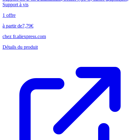
Support à vis
1
offre
à partir de
7,79
€
chez
fr.aliexpress.com
Détails du produit