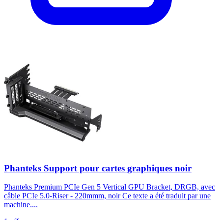
Phanteks Support pour cartes graphiques noir
Phanteks Premium PCIe Gen 5 Vertical GPU Bracket, DRGB, avec
câble PCIe 5.0-Riser - 220mmm, noir Ce texte a été traduit par une
machine....