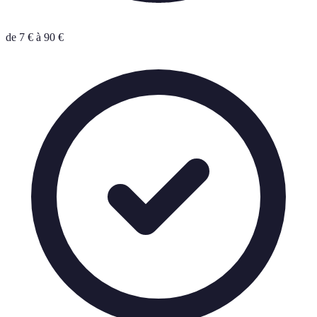
de
7
€
à
90
€