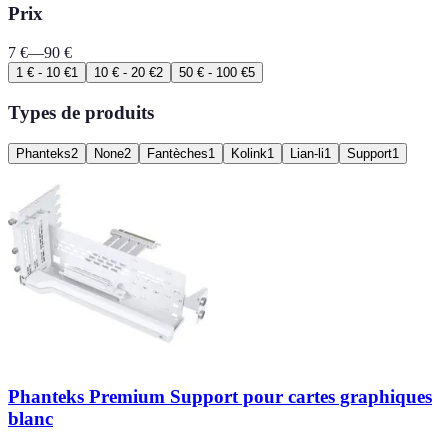
Prix
7
€
—
90
€
1 € - 10 €
1
10 € - 20 €
2
50 € - 100 €
5
Types de produits
Phanteks
2
None
2
Fantèches
1
Kolink
1
Lian-li
1
Support
1
Phanteks Premium Support pour cartes graphiques
blanc