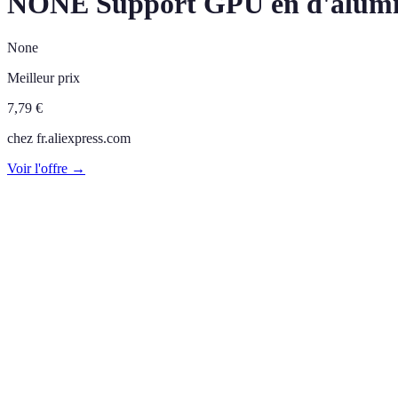
NONE Support GPU en d'aluminiu
None
Meilleur prix
7,79
€
chez
fr.aliexpress.com
Voir l'offre →