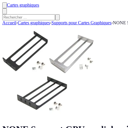
Cartes graphiques
Accueil
›
Cartes graphiques
›
Supports pour Cartes Graphiques
›
NONE Su