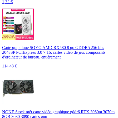
1,32
€
Carte graphique SOYO AMD RX580 8 go GDDR5 256 bits
2048SP PCIExpress 3.0 × 16, cartes vidéo de jeu, composants
d'ordinateur de bureau, entièrement
114,48
€
NONE Stock prêt carte vidéo graphique gddr6 RTX 3060m 3070m
8GB 3080 3090 cartes gpu