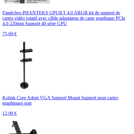
Fantèches PHANTEKS GPUKT 4.0 ARGB kit de support de
cartes vidéo rotatif avec câble adaptateur de carte graphique PCIe
4.0 220mm Support 40 série GPU
75,69
€
Kolink Core Adept VGA Support Mount Support pour cartes
graphiques noir
12,99
€