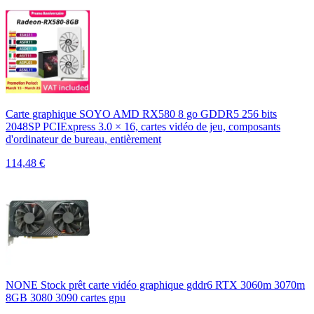
Carte graphique SOYO AMD RX580 8 go GDDR5 256 bits
2048SP PCIExpress 3.0 × 16, cartes vidéo de jeu, composants
d'ordinateur de bureau, entièrement
114,48
€
NONE Stock prêt carte vidéo graphique gddr6 RTX 3060m 3070m
8GB 3080 3090 cartes gpu