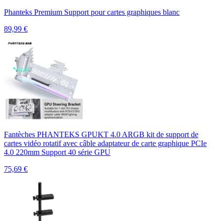
Phanteks Premium Support pour cartes graphiques blanc
89,99
€
Fantèches PHANTEKS GPUKT 4.0 ARGB kit de support de
cartes vidéo rotatif avec câble adaptateur de carte graphique PCIe
4.0 220mm Support 40 série GPU
75,69
€