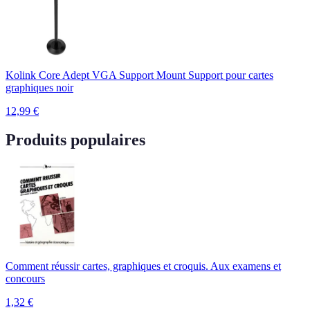
Kolink Core Adept VGA Support Mount Support pour cartes
graphiques noir
12,99
€
Produits populaires
Comment réussir cartes, graphiques et croquis. Aux examens et
concours
1,32
€