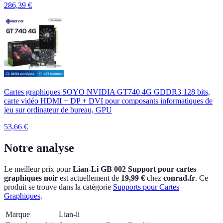
286,39
€
Cartes graphiques SOYO NVIDIA GT740 4G GDDR3 128 bits,
carte vidéo HDMI + DP + DVI pour composants informatiques de
jeu sur ordinateur de bureau, GPU
53,66
€
Notre analyse
Le meilleur prix pour
Lian-Li GB 002 Support pour cartes
graphiques noir
est actuellement
de
19,99 €
chez
conrad.fr
.
Ce
produit se trouve dans la catégorie
Supports pour Cartes
Graphiques
.
Marque
Lian-li