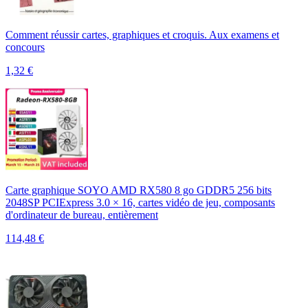
Comment réussir cartes, graphiques et croquis. Aux examens et
concours
1,32
€
Carte graphique SOYO AMD RX580 8 go GDDR5 256 bits
2048SP PCIExpress 3.0 × 16, cartes vidéo de jeu, composants
d'ordinateur de bureau, entièrement
114,48
€