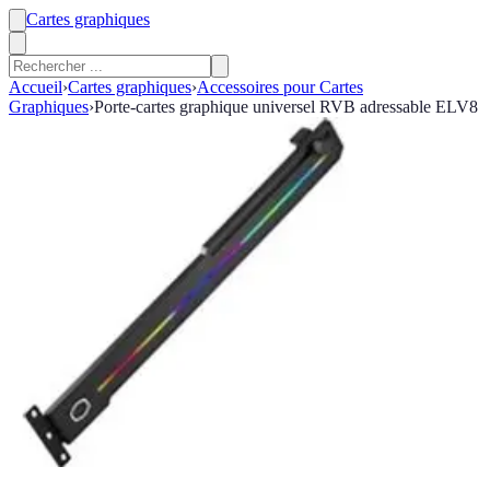
Cartes graphiques
Accueil
›
Cartes graphiques
›
Accessoires pour Cartes
Graphiques
›
Porte-cartes graphique universel RVB adressable ELV8