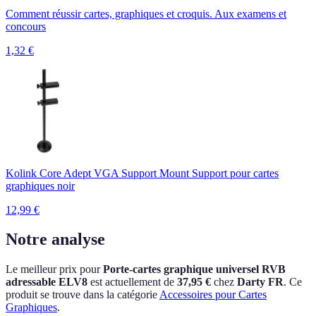
Comment réussir cartes, graphiques et croquis. Aux examens et
concours
1,32
€
Kolink Core Adept VGA Support Mount Support pour cartes
graphiques noir
12,99
€
Notre analyse
Le meilleur prix pour
Porte-cartes graphique universel RVB
adressable ELV8
est actuellement
de
37,95 €
chez
Darty FR
.
Ce
produit se trouve dans la catégorie
Accessoires pour Cartes
Graphiques
.