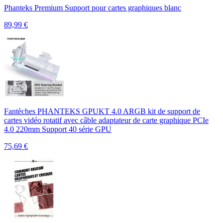
Phanteks Premium Support pour cartes graphiques blanc
89,99
€
Fantèches PHANTEKS GPUKT 4.0 ARGB kit de support de
cartes vidéo rotatif avec câble adaptateur de carte graphique PCIe
4.0 220mm Support 40 série GPU
75,69
€