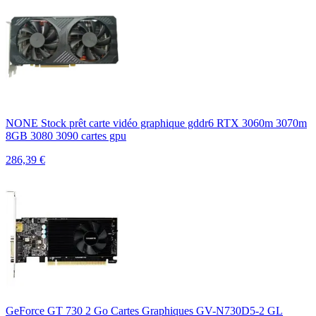
NONE Stock prêt carte vidéo graphique gddr6 RTX 3060m 3070m
8GB 3080 3090 cartes gpu
286,39
€
GeForce GT 730 2 Go Cartes Graphiques GV-N730D5-2 GL