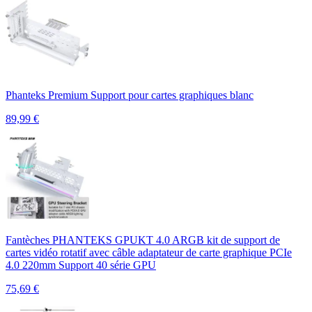
Phanteks Premium Support pour cartes graphiques blanc
89,99
€
Fantèches PHANTEKS GPUKT 4.0 ARGB kit de support de
cartes vidéo rotatif avec câble adaptateur de carte graphique PCIe
4.0 220mm Support 40 série GPU
75,69
€