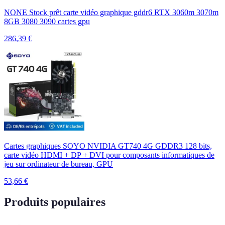
NONE Stock prêt carte vidéo graphique gddr6 RTX 3060m 3070m
8GB 3080 3090 cartes gpu
286,39
€
Cartes graphiques SOYO NVIDIA GT740 4G GDDR3 128 bits,
carte vidéo HDMI + DP + DVI pour composants informatiques de
jeu sur ordinateur de bureau, GPU
53,66
€
Produits populaires