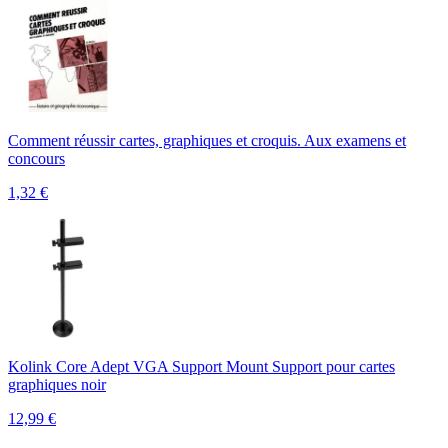
Comment réussir cartes, graphiques et croquis. Aux examens et
concours
1,32
€
Kolink Core Adept VGA Support Mount Support pour cartes
graphiques noir
12,99
€