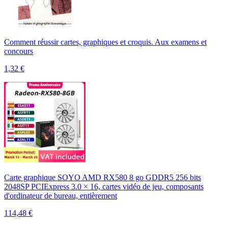
Comment réussir cartes, graphiques et croquis. Aux examens et
concours
1,32
€
Carte graphique SOYO AMD RX580 8 go GDDR5 256 bits
2048SP PCIExpress 3.0 × 16, cartes vidéo de jeu, composants
d'ordinateur de bureau, entièrement
114,48
€